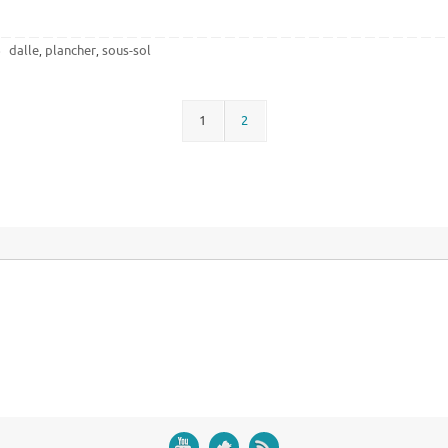
dalle
plancher
sous-sol
,
,
1
2