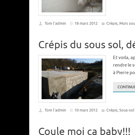
Tom l'admin
18 mars 2012
Crépis
Murs sou
,
Crépis du sous sol, 
Et voila, a
rendre le 
à Pierre p
CONTINUE
Tom l'admin
10 mars 2012
Crépis
Sous-sol
,
Coule moi ça baby!!!