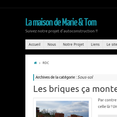
La maison de Marie & Tom
Suivez notre projet d'autoconstruction !!
Accueil
Nous
Notre Projet
Liens
Le sit
RDC
Sous-sol
Archives de la catégorie :
Les briques ça monte 
Par contre
celle là ! 