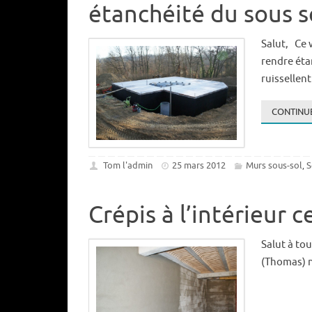
étanchéité du sous s
Salut, Ce 
rendre éta
ruissellen
CONTINUE
Tom l'admin
25 mars 2012
Murs sous-sol
S
,
Crépis à l’intérieur 
Salut à to
(Thomas) no