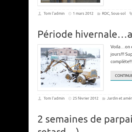
Tom l'admin
1 mars 2012
RDC
Sous-sol
,
Période hivernale…a
Voila…on e
jours!!! Su
complète!!
CONTINUE
Tom l'admin
25 février 2012
Jardin et amé
2 semaines de parpain