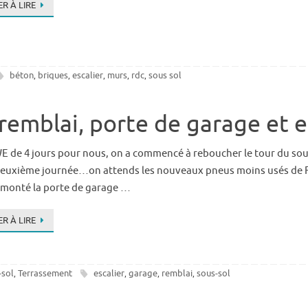
R À LIRE
béton
briques
escalier
murs
rdc
sous sol
,
,
,
,
,
remblai, porte de garage et es
WE de 4 jours pour nous, on a commencé à reboucher le tour du sou
euxième journée…on attends les nouveaux pneus moins usés de Fr
 monté la porte de garage …
R À LIRE
-sol
Terrassement
escalier
garage
remblai
sous-sol
,
,
,
,