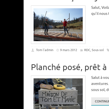
Salut, Voil
qu’il nous 
Tom l'admin
9 mars 2012
RDC
Sous-sol
,
Planché posé, prêt à
Salut à vou
aventures…
sous sol, d
CONTINUE