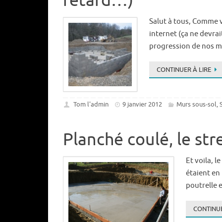
retard…)
Salut à tous, Comme 
internet (ça ne devra
progression de nos 
CONTINUER À LIRE
Tom l'admin
9 janvier 2012
Murs sous-sol
,
Planché coulé, le st
Et voila, l
étaient en
poutrelle 
CONTINUE