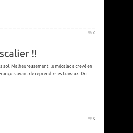
Projet F
Terrass
Crépis
0
Fini pou
calier !!
Finition
s sol. Malheureusement, le mécalac a crevé en
Tout
ançois avant de reprendre les travaux. Du
juin 20
mars 2
juin 20
décemb
0
septem