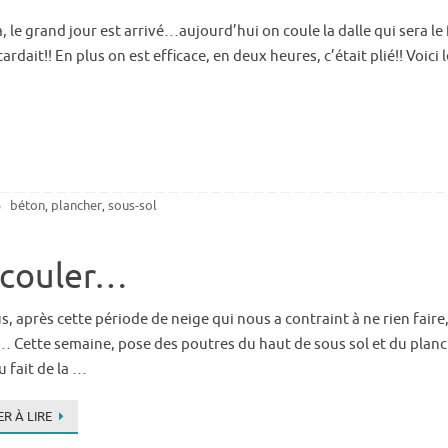
a, le grand jour est arrivé…aujourd’hui on coule la dalle qui sera l
tardait!! En plus on est efficace, en deux heures, c’était plié!! Voici
béton
plancher
sous-sol
,
,
 couler…
s, après cette période de neige qui nous a contraint à ne rien faire
 Cette semaine, pose des poutres du haut de sous sol et du plan
u fait de la …
R À LIRE