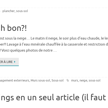
plancher
sous-sol
,
h bon?!
st sous la neige… Le matin il neige, le soir plus d’eau chaude, le 
per!! Lavage à l’eau minérale chauffée à la casserole et restrictio
! Voici quelques photos de notre …
R À LIRE
nagement exterrieurs
Murs sous-sol
Sous-sol
murs
neige
sous-sol
,
,
,
,
gs en un seul article (il faut