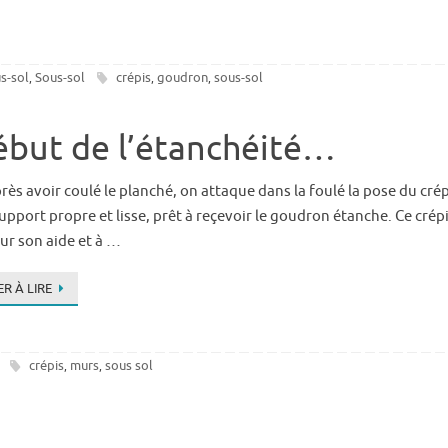
s-sol
Sous-sol
crépis
goudron
sous-sol
,
,
,
début de l’étanchéité…
près avoir coulé le planché, on attaque dans la foulé la pose du cr
support propre et lisse, prêt à reçevoir le goudron étanche. Ce crép
our son aide et à …
R À LIRE
crépis
murs
sous sol
,
,