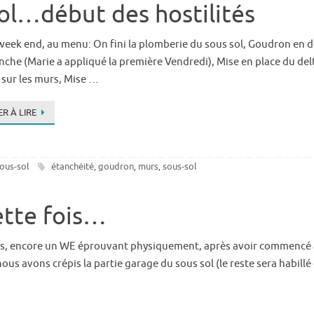
ol…début des hostilités
week end, au menu: On fini la plomberie du sous sol, Goudron en d
nche (Marie a appliqué la première Vendredi), Mise en place du del
t sur les murs, Mise …
R À LIRE
ous-sol
étanchéité
goudron
murs
sous-sol
,
,
,
cette fois…
us, encore un WE éprouvant physiquement, après avoir commencé à
us avons crépis la partie garage du sous sol (le reste sera habillé