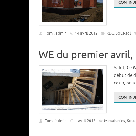
CONTINUE
Tom l'admin
14 avril 2012
RDC
Sous-sol
,
WE du premier avril, 
Salut, Ce 
début de d
coup, on a
CONTINUE
Tom l'admin
1 avril 2012
Menuiseries
Sous
,