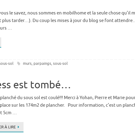
vous le savez, nous sommes en mobilhome et la seule chose qu’il 
it plus tarder…). Du coup les mises à jour du blog se font attendre
murs …
Sous-sol
murs
parpaings
sous-sol
,
,
ress est tombé…
e planché du sous sol est coulé!!! Merci à Yohan, Pierre et Marie po
 place sur les 174m2 de plancher. Pour information, c’est un planc
et 5cm …
R À LIRE