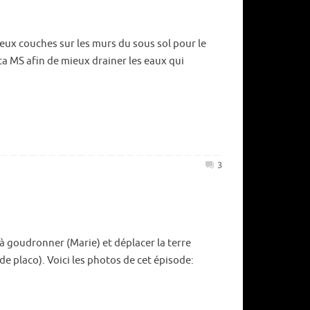
août 2
juillet 
eux couches sur les murs du sous sol pour le
juin 20
ta MS afin de mieux drainer les eaux qui
mai 20
avril 20
mars 2
février
3
janvier
décemb
novemb
 goudronner (Marie) et déplacer la terre
octobre
 de placo). Voici les photos de cet épisode:
septem
août 2