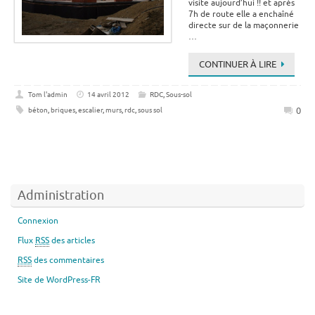
visite aujourd’hui !! et après
7h de route elle a enchaîné
directe sur de la maçonnerie
…
CONTINUER À LIRE
Tom l'admin
14 avril 2012
RDC
,
Sous-sol
0
béton
,
briques
,
escalier
,
murs
,
rdc
,
sous sol
Administration
Connexion
Flux
RSS
des articles
RSS
des commentaires
Site de WordPress-FR