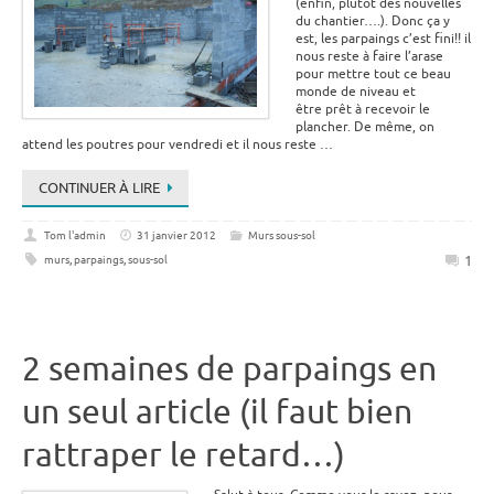
(enfin, plutôt des nouvelles
du chantier….). Donc ça y
est, les parpaings c’est fini!! il
nous reste à faire l’arase
pour mettre tout ce beau
monde de niveau et
être prêt à recevoir le
plancher. De même, on
attend les poutres pour vendredi et il nous reste …
CONTINUER À LIRE
Tom l'admin
31 janvier 2012
Murs sous-sol
1
murs
,
parpaings
,
sous-sol
2 semaines de parpaings en
un seul article (il faut bien
rattraper le retard…)