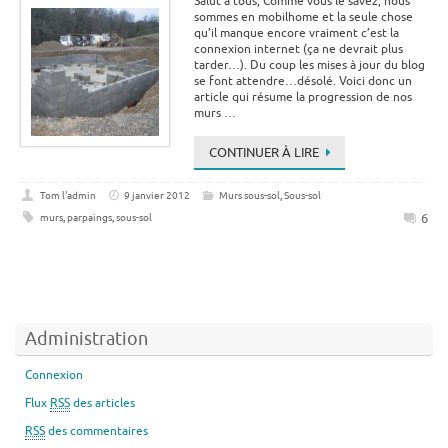
Salut à tous, Comme vous le savez, nous
sommes en mobilhome et la seule chose
qu’il manque encore vraiment c’est la
connexion internet (ça ne devrait plus
tarder…). Du coup les mises à jour du blog
se font attendre…désolé. Voici donc un
article qui résume la progression de nos
murs …
CONTINUER À LIRE
Tom l'admin
9 janvier 2012
Murs sous-sol
,
Sous-sol
6
murs
,
parpaings
,
sous-sol
Administration
Connexion
Flux
RSS
des articles
RSS
des commentaires