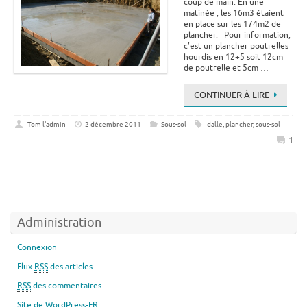
coup de main. En une
matinée , les 16m3 étaient
en place sur les 174m2 de
plancher. Pour information,
c’est un plancher poutrelles
hourdis en 12+5 soit 12cm
de poutrelle et 5cm …
CONTINUER À LIRE
Tom l'admin
2 décembre 2011
Sous-sol
dalle
,
plancher
,
sous-sol
1
Administration
Connexion
Flux
RSS
des articles
RSS
des commentaires
Site de WordPress-FR