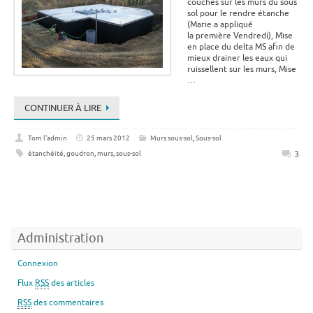
couches sur les murs du sous
sol pour le rendre étanche
(Marie a appliqué
la première Vendredi), Mise
en place du delta MS afin de
mieux drainer les eaux qui
ruissellent sur les murs, Mise
…
CONTINUER À LIRE
Tom l'admin
25 mars 2012
Murs sous-sol
,
Sous-sol
3
étanchéité
,
goudron
,
murs
,
sous-sol
Administration
Connexion
Flux
RSS
des articles
RSS
des commentaires