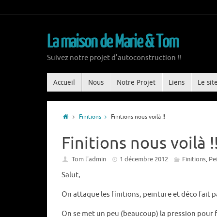
La maison de Marie & Tom
Suivez notre projet d'autoconstruction !!
Accueil
Nous
Notre Projet
Liens
Le sit
Finitions
Finitions nous voilà !!
Finitions nous voilà !
Tom l'admin
1 décembre 2012
Finitions
Pe
,
Salut,
On attaque les finitions, peinture et déco fait 
On se met un peu (beaucoup) la pression pour fin