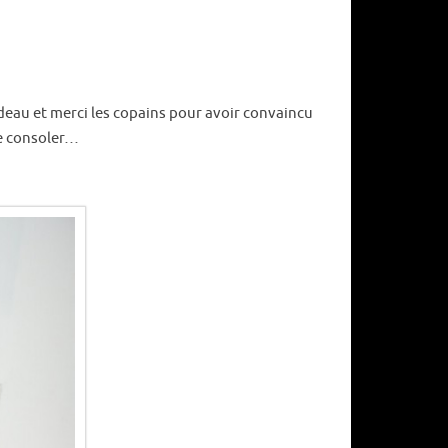
Projet F
Terrass
Crépis
cadeau et merci les copains pour avoir convaincu
se consoler…
Fini pou
Finition
Tout
juin 20
mars 2
juin 20
décemb
septem