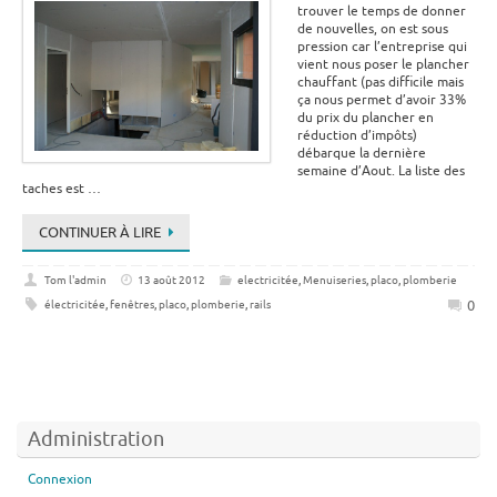
trouver le temps de donner
de nouvelles, on est sous
pression car l’entreprise qui
vient nous poser le plancher
chauffant (pas difficile mais
ça nous permet d’avoir 33%
du prix du plancher en
réduction d’impôts)
débarque la dernière
semaine d’Aout. La liste des
taches est …
CONTINUER À LIRE
Tom l'admin
13 août 2012
electricitée
,
Menuiseries
,
placo
,
plomberie
0
électricitée
,
fenêtres
,
placo
,
plomberie
,
rails
Administration
Connexion