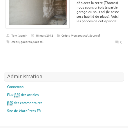
déplacer la terre (Thomas)
nous avons crépis la partie
garage du sous sol (le reste
sera habillé de placo). Voici
les photos de cet épisode:
Tom l'admin
18 mars 2012
Crépis
,
Murs sous-sol
,
Sous-sol
0
crépis
,
goudron
,
sous-sol
Administration
Connexion
Flux
RSS
des articles
RSS
des commentaires
Site de WordPress-FR