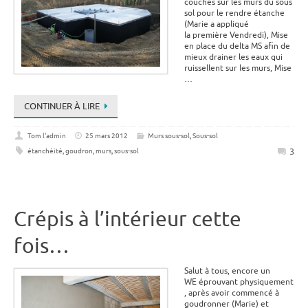
couches sur les murs du sous
sol pour le rendre étanche
(Marie a appliqué
la première Vendredi), Mise
en place du delta MS afin de
mieux drainer les eaux qui
ruissellent sur les murs, Mise
…
CONTINUER À LIRE
Tom l'admin
25 mars 2012
Murs sous-sol
,
Sous-sol
3
étanchéité
,
goudron
,
murs
,
sous-sol
Crépis à l’intérieur cette
fois…
Salut à tous, encore un
WE éprouvant physiquement
, après avoir commencé à
goudronner (Marie) et