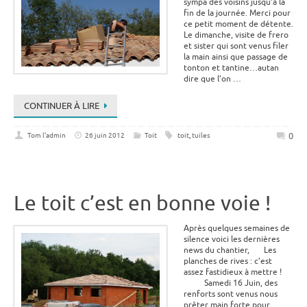
sympa des voisins jusqu’à la
fin de la journée. Merci pour
ce petit moment de détente.
Le dimanche, visite de frero
et sister qui sont venus filer
la main ainsi que passage de
tonton et tantine…autan
dire que l’on …
CONTINUER À LIRE
0
Tom l'admin
26 juin 2012
Toit
toit
,
tuiles
Le toit c’est en bonne voie !
Après quelques semaines de
silence voici les dernières
news du chantier, Les
planches de rives : c’est
assez fastidieux à mettre !
Samedi 16 Juin, des
renforts sont venus nous
prêter main forte pour