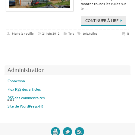
monter toutes les tuiles sur
le …
CONTINUER À LIRE
0
Marie la nouille
21 juin 2012
Toit
toit
,
tuiles
Administration
Connexion
Flux
RSS
des articles
RSS
des commentaires
Site de WordPress-FR