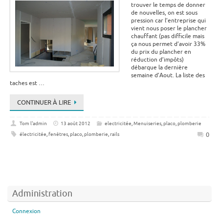
trouver le temps de donner
de nouvelles, on est sous
pression car l’entreprise qui
vient nous poser le plancher
chauffant (pas difficile mais
ça nous permet d’avoir 33%
du prix du plancher en
réduction d’impôts)
débarque la dernière
semaine d’Aout. La liste des
taches est …
CONTINUER À LIRE
Tom l'admin
13 août 2012
electricitée
,
Menuiseries
,
placo
,
plomberie
0
électricitée
,
fenêtres
,
placo
,
plomberie
,
rails
Administration
Connexion