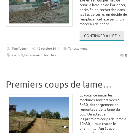
axe en fer qui permet de
tenir la lame et de l’orienter,
après 2h de recherche dans
les tas de terre, on décide de
remplacer cet axe par …un
morceau de chêne… …
CONTINUER À LIRE
Tom l'admin
16 octobre 2011
Terrassement
0
axe
,
bull
,
terrassement
,
tranchée
Premiers coups de lame…
Et voila, ce matin les
machines sont arrivées à
8h30, déchargement et
remontage de la lame du
bull. On attaque
les premiers coups de lame à
10h30, il faut tracer le
chemin…. Après avoir