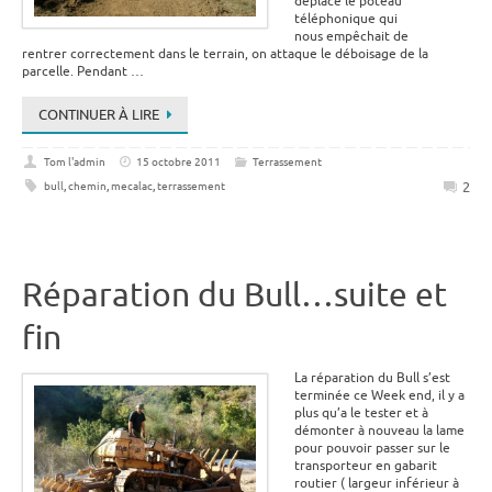
déplacé le poteau
téléphonique qui
nous empêchait de
rentrer correctement dans le terrain, on attaque le déboisage de la
parcelle. Pendant …
CONTINUER À LIRE
Tom l'admin
15 octobre 2011
Terrassement
2
bull
,
chemin
,
mecalac
,
terrassement
Réparation du Bull…suite et
fin
La réparation du Bull s’est
terminée ce Week end, il y a
plus qu’a le tester et à
démonter à nouveau la lame
pour pouvoir passer sur le
transporteur en gabarit
routier ( largeur inférieur à