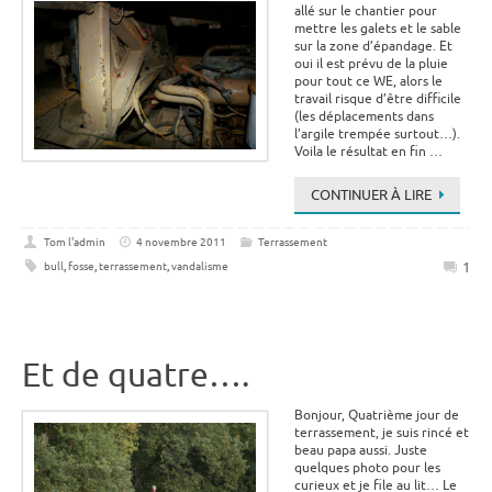
allé sur le chantier pour
mettre les galets et le sable
sur la zone d’épandage. Et
oui il est prévu de la pluie
pour tout ce WE, alors le
travail risque d’être difficile
(les déplacements dans
l’argile trempée surtout…).
Voila le résultat en fin …
CONTINUER À LIRE
Tom l'admin
4 novembre 2011
Terrassement
1
bull
,
fosse
,
terrassement
,
vandalisme
Et de quatre….
Bonjour, Quatrième jour de
terrassement, je suis rincé et
beau papa aussi. Juste
quelques photo pour les
curieux et je file au lit… Le