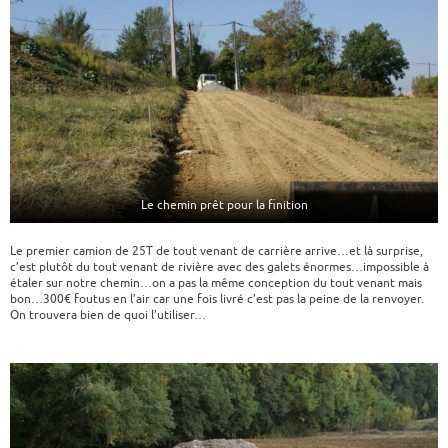
Le chemin prêt pour la finition
Le premier camion de 25T de tout venant de carrière arrive…et là surprise,
c’est plutôt du tout venant de rivière avec des galets énormes…impossible à
étaler sur notre chemin…on a pas la même conception du tout venant mais
bon…300€ foutus en l’air car une fois livré c’est pas la peine de la renvoyer.
On trouvera bien de quoi l’utiliser…