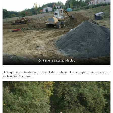
On taille le talus au Méclac
On taquine les 3m de haut en bout de remblais…François peut même brouter
les feuilles de chêne…