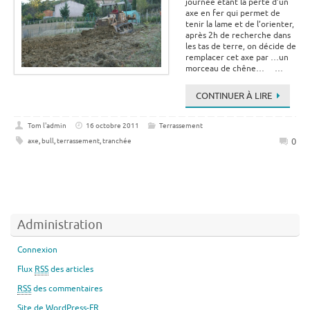
journée étant la perte d’un
axe en fer qui permet de
tenir la lame et de l’orienter,
après 2h de recherche dans
les tas de terre, on décide de
remplacer cet axe par …un
morceau de chêne… …
CONTINUER À LIRE
Tom l'admin
16 octobre 2011
Terrassement
0
axe
,
bull
,
terrassement
,
tranchée
Administration
Connexion
Flux
RSS
des articles
RSS
des commentaires
Site de WordPress-FR