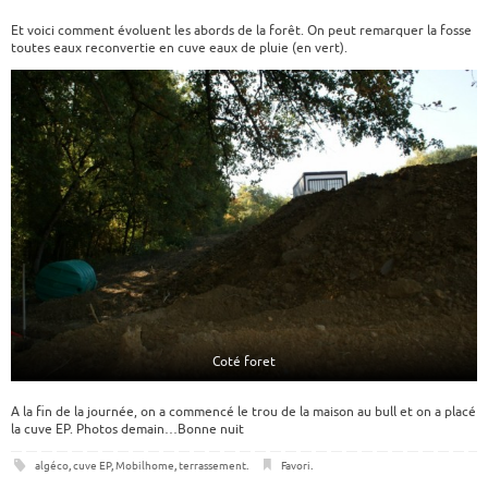
Et voici comment évoluent les abords de la forêt. On peut remarquer la fosse
toutes eaux reconvertie en cuve eaux de pluie (en vert).
Coté foret
A la fin de la journée, on a commencé le trou de la maison au bull et on a placé
la cuve EP. Photos demain…Bonne nuit
algéco
,
cuve EP
,
Mobilhome
,
terrassement
.
Favori
.